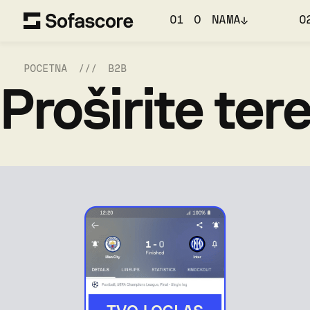
01 O NAMA
0
POČETNA
B2B
Proširite ter